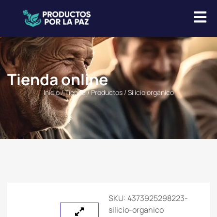
Tienda online
Inicio
/
Tienda
/
Productos
/ Silicio orgánico
SKU:
4373925298223-
silicio-organico